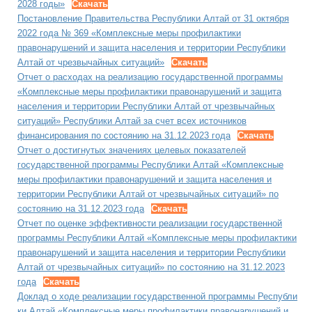
2028 годы»
Скачать
Постановление Правительства Республики Алтай от 31 октября
2022 года № 369 «Комплексные меры профилактики
правонарушений и защита населения и территории Республики
Алтай от чрезвычайных ситуаций»
Скачать
Отчет о расходах на реализацию государственной программы
«Комплексные меры профилактики правонарушений и защита
населения и территории Республики Алтай от чрезвычайных
ситуаций» Республики Алтай за счет всех источников
финансирования по состоянию на 31.12.2023 года
Скачать
Отчет о достигнутых значениях целевых показателей
государственной программы Республики Алтай «Комплексные
меры профилактики правонарушений и защита населения и
территории Республики Алтай от чрезвычайных ситуаций» по
состоянию на 31.12.2023 года
Скачать
Отчет по оценке эффективности реализации государственной
программы Республики Алтай «Комплексные меры профилактики
правонарушений и защита населения и территории Республики
Алтай от чрезвычайных ситуаций» по состоянию на 31.12.2023
года
Скачать
Доклад о ходе реализации государственной программы Республи
ки Алтай «Комплексные меры профилактики правонарушений и