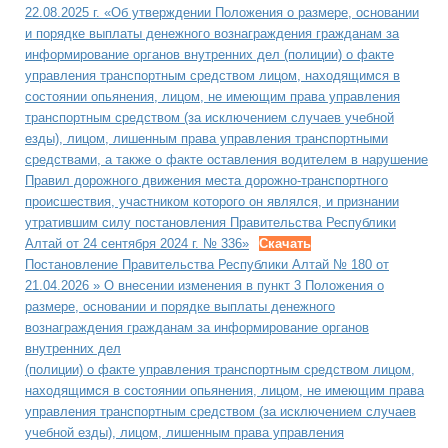
22.08.2025 г. «Об утверждении Положения о размере, основании
и порядке выплаты денежного вознаграждения гражданам за
информирование органов внутренних дел (полиции) о факте
управления транспортным средством лицом, находящимся в
состоянии опьянения, лицом, не имеющим права управления
транспортным средством (за исключением случаев учебной
езды), лицом, лишенным права управления транспортными
средствами, а также о факте оставления водителем в нарушение
Правил дорожного движения места дорожно-транспортного
происшествия, участником которого он являлся, и признании
утратившим силу постановления Правительства Республики
Алтай от 24 сентября 2024 г. № 336»
Скачать
Постановление Правительства Республики Алтай № 180 от
21.04.2026 » О внесении изменения в пункт 3 Положения о
размере, основании и порядке выплаты денежного
вознаграждения гражданам за информирование органов
внутренних дел
(полиции) о факте управления транспортным средством лицом,
находящимся в состоянии опьянения, лицом, не имеющим права
управления транспортным средством (за исключением случаев
учебной езды), лицом, лишенным права управления