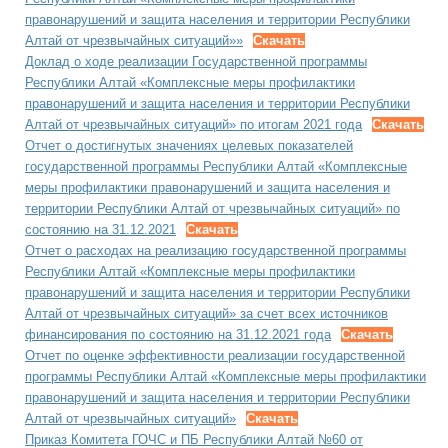
правонарушений и защита населения и территории Республики
Алтай от чрезвычайных ситуаций»»
Скачать
Доклад о ходе реализации Государственной программы
Республики Алтай «Комплексные меры профилактики
правонарушений и защита населения и территории Республики
Алтай от чрезвычайных ситуаций» по итогам 2021 года
Скачать
Отчет о достигнутых значениях целевых показателей
государственной программы Республики Алтай «Комплексные
меры профилактики правонарушений и защита населения и
территории Республики Алтай от чрезвычайных ситуаций» по
состоянию на 31.12.2021
Скачать
Отчет о расходах на реализацию государственной программы
Республики Алтай «Комплексные меры профилактики
правонарушений и защита населения и территории Республики
Алтай от чрезвычайных ситуаций» за счет всех источников
финансирования по состоянию на 31.12.2021 года
Скачать
Отчет по оценке эффективности реализации государственной
программы Республики Алтай «Комплексные меры профилактики
правонарушений и защита населения и территории Республики
Алтай от чрезвычайных ситуаций»
Скачать
Приказ Комитета ГОЧС и ПБ Республики Алтай №60 от