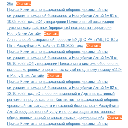
26»
Скачать
Приказ Комитета по гражданской обороне, чрезвычайным
ситуациям и пожарной безопасности Республики Алтай № 61 от
10.08.2023 года «Об утверждении Положения об организации
тушения ландшафтных (природных) пожаров на территории
Республики Алтай»
Скачать
Акт плановой камеральной проверки БУ ДПО РА «УМЦ ГОЧС и
ПБ в Республике Алтай» от 11.08.2023 года
Скачать
Приказ Комитета по гражданской обороне, чрезвычайным
ситуациям и пожарной безопасности Республики Алтай №78 от
06.10.2023 «Об утверждении Положения о системе обеспечения
вызова экстренных оперативных служб по единому номеру «112»
в Республике Алтай»
Скачать
Приказ Комитета по гражданской обороне, чрезвычайным
ситуациям и пожарной безопасности Республики Алтай № 82 от
12.10.2023 года «О внесении изменений в Административный
регламент предоставления Комитетом по гражданской обороне,
чрезвычайным ситуациям и пожарной безопасности Республики
Алтай государственной услуги по регистрации аттестованных
общественных аварийно-спасательных формирований»
Скачать
Приказ Комитета по гражданской обороне, чрезвычайным