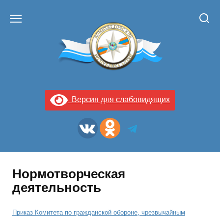
Перейти
к
содержанию
Версия для слабовидящих
Нормотворческая
деятельность
Приказ Комитета по гражданской обороне, чрезвычайным