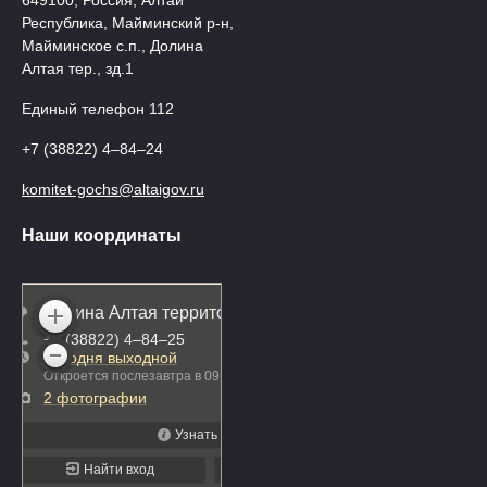
649100, Россия, Алтай
Республика, Майминский р-н,
Майминское с.п., Долина
Алтая тер., зд.1
Единый телефон 112
+7 (38822) 4‒84‒24
komitet-gochs@altaigov.ru
Наши координаты