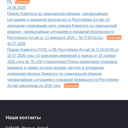
РА
Скачать
24.06.2026
Приказ Комитета по гражданской обороне, чрезвычайным
ситуациям и пожарной безопасности Республики Алтай «О
признании утратившим силу приказа Комитета по гражданской
обороне, чрезвычайным ситуациям и пожарной безопасности
Республики Алтай от 13 февраля 2026 г. № П-19-01/11»
Скачать
16.07.2026
Приказ Комитета ГОЧС и ПБ Республики Алтай № П-19-01/50 от
16.07.2026 года «О внесении изменений в приказ от 25 ноября
2025 года № 75 «Об утверждении Плана проведения плановых
проверок в сфере осуществления закупок в отношении
подведомственных Комитету по гражданской обороне,
чрезвычайным ситуациям и пожарной безопасности Республики
Алтай заказчиков на 2026 год»
Скачать
Наши контакты