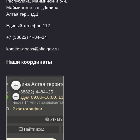
Республика, Майминский р-н,
Майминское с.п., Долина
Алтая тер., зд.1
Единый телефон 112
+7 (38822) 4‒84‒24
komitet-gochs@altaigov.ru
Наши координаты