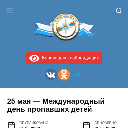
Перейти
к
содержанию
Версия для слабовидящих
25 мая — Международный
день пропавших детей
ОПУБЛИКОВАНО
ОБНОВЛЕНО