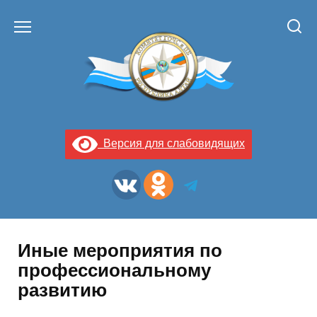
Перейти
к
содержанию
Версия для слабовидящих
Иные мероприятия по
профессиональному
развитию