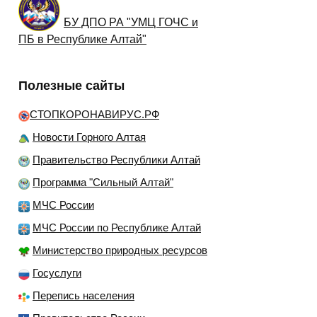
БУ ДПО РА "УМЦ ГОЧС и
ПБ в Республике Алтай"
Полезные сайты
СТОПКОРОНАВИРУС.РФ
Новости Горного Алтая
Правительство Республики Алтай
Программа "Сильный Алтай"
МЧС России
МЧС России по Республике Алтай
Министерство природных ресурсов
Госуслуги
Перепись населения