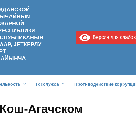
АЖДАНСКОЙ
ЗВЫЧАЙНЫМ
ОЖАРНОЙ
РЕСПУБЛИКИ
РЕСПУБЛИКАНЫҤ
Версия для слабо
ААР, ЈЕТКЕРЛӰ
РТ
ААЙЫНЧА
тельность
Госслужба
Противодействие коррупци
 Кош-Агачском