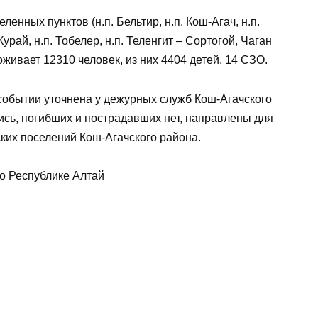
енных пунктов (н.п. Бельтир, н.п. Кош-Агач, н.п.
Курай, н.п. Тобелер, н.п. Теленгит – Сортогой, Чаган
живает 12310 человек, из них 4404 детей, 14 СЗО.
обытии уточнена у дежурных служб Кош-Агачского
сь, погибших и пострадавших нет, направлены для
ких поселений Кош-Агачского района.
о Республике Алтай