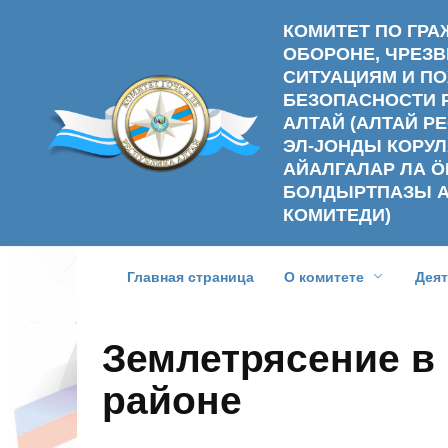
Перейти
КОМИТЕТ ПО ГР
к
ОБОРОНЕ, ЧРЕ
содержанию
СИТУАЦИЯМ И П
БЕЗОПАСНОСТИ 
АЛТАЙ (АЛТАЙ 
ЭЛ-ЈОНДЫ КОРУЛ
АЙАЛГАЛАР ЛА Ӧ
БОЛДЫРТПАЗЫ 
КОМИТЕДИ)
Главная страница
О комитете
Дея
Землетрясение в
районе