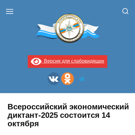
Перейти
к
содержанию
Версия для слабовидящих
Всероссийский экономический
диктант-2025 состоится 14
октября