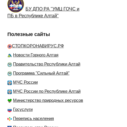
БУ ДПО РА "УМЦ ГОЧС и
ПБ в Республике Алтай"
Полезные сайты
СТОПКОРОНАВИРУС.РФ
Новости Горного Алтая
Правительство Республики Алтай
Программа "Сильный Алтай"
МЧС России
МЧС России по Республике Алтай
Министерство природных ресурсов
Госуслуги
Перепись населения