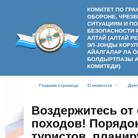
Перейти
КОМИТЕТ ПО ГР
к
ОБОРОНЕ, ЧРЕ
содержанию
СИТУАЦИЯМ И П
БЕЗОПАСНОСТИ 
АЛТАЙ (АЛТАЙ 
ЭЛ-ЈОНДЫ КОРУЛ
АЙАЛГАЛАР ЛА Ӧ
БОЛДЫРТПАЗЫ 
КОМИТЕДИ)
Главная страница
О комитете
Дея
Воздержитесь от
походов! Порядо
туристов, плани