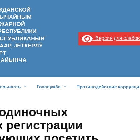
АЖДАНСКОЙ
ЗВЫЧАЙНЫМ
ОЖАРНОЙ
РЕСПУБЛИКИ
РЕСПУБЛИКАНЫҤ
Версия для слабо
ААР, ЈЕТКЕРЛӰ
РТ
ААЙЫНЧА
тельность
Госслужба
Противодействие коррупци
 одиночных
к регистрации
рующих посетить