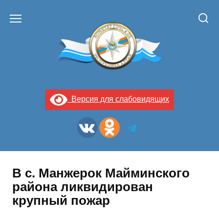
Перейти
к
содержанию
Версия для слабовидящих
В с. Манжерок Майминского
района ликвидирован
крупный пожар