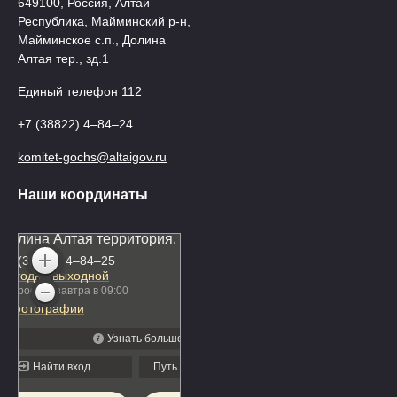
649100, Россия, Алтай
Республика, Майминский р-н,
Майминское с.п., Долина
Алтая тер., зд.1
Единый телефон 112
+7 (38822) 4‒84‒24
komitet-gochs@altaigov.ru
Наши координаты