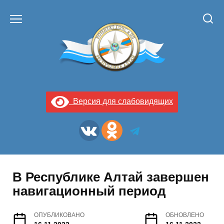
Перейти
к
содержанию
Версия для слабовидящих
В Республике Алтай завершен
навигационный период
ОПУБЛИКОВАНО
ОБНОВЛЕНО