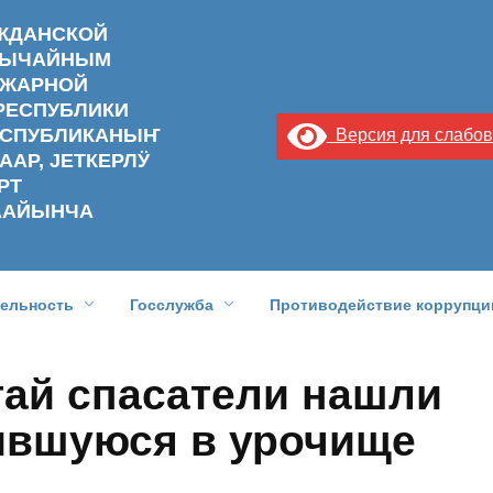
АЖДАНСКОЙ
ЗВЫЧАЙНЫМ
ОЖАРНОЙ
РЕСПУБЛИКИ
РЕСПУБЛИКАНЫҤ
Версия для слабо
ААР, ЈЕТКЕРЛӰ
РТ
ААЙЫНЧА
тельность
Госслужба
Противодействие коррупци
тай спасатели нашли
ившуюся в урочище