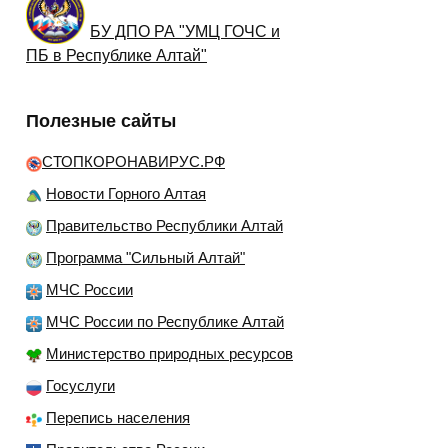
БУ ДПО РА "УМЦ ГОЧС и
ПБ в Республике Алтай"
Полезные сайты
СТОПКОРОНАВИРУС.РФ
Новости Горного Алтая
Правительство Республики Алтай
Программа "Сильный Алтай"
МЧС России
МЧС России по Республике Алтай
Министерство природных ресурсов
Госуслуги
Перепись населения