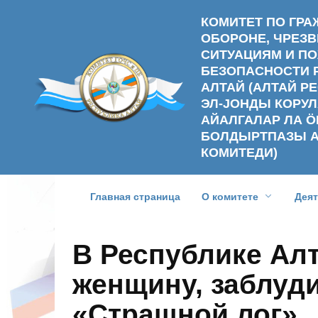
Перейти
КОМИТЕТ ПО ГР
к
ОБОРОНЕ, ЧРЕ
содержанию
СИТУАЦИЯМ И П
БЕЗОПАСНОСТИ 
АЛТАЙ (АЛТАЙ 
ЭЛ-ЈОНДЫ КОРУЛ
АЙАЛГАЛАР ЛА Ӧ
БОЛДЫРТПАЗЫ 
КОМИТЕДИ)
Главная страница
О комитете
Дея
В Республике Ал
женщину, заблуд
«Страшной лог»