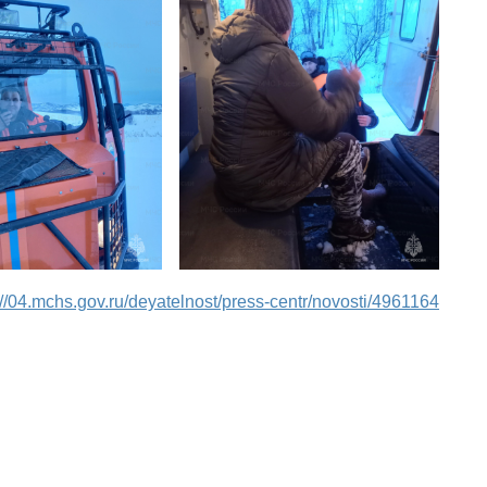
://04.mchs.gov.ru/deyatelnost/press-centr/novosti/4961164