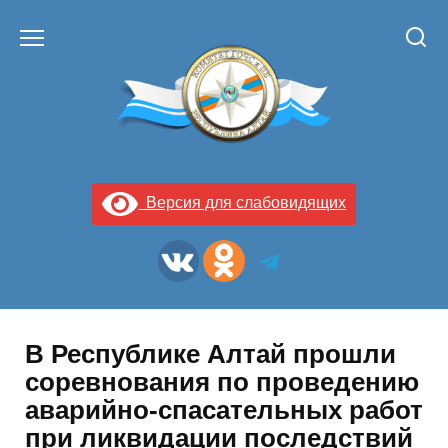
Перейти
к
содержанию
Версия для слабовидящих
В Республике Алтай прошли
соревнования по проведению
аварийно-спасательных работ
при ликвидации последствий