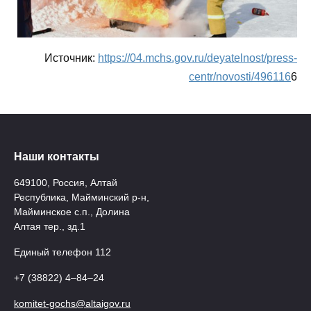
Источник:
https://04.mchs.gov.ru/deyatelnost/press-
centr/novosti/496116
6
Наши контакты
649100, Россия, Алтай
Республика, Майминский р-н,
Майминское с.п., Долина
Алтая тер., зд.1
Единый телефон 112
+7 (38822) 4‒84‒24
komitet-gochs@altaigov.ru