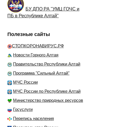
БУ ДПО РА "УМЦ ГОЧС и
ПБ в Республике Алтай"
Полезные сайты
СТОПКОРОНАВИРУС.РФ
Новости Горного Алтая
Правительство Республики Алтай
Программа "Сильный Алтай"
МЧС России
МЧС России по Республике Алтай
Министерство природных ресурсов
Госуслуги
Перепись населения