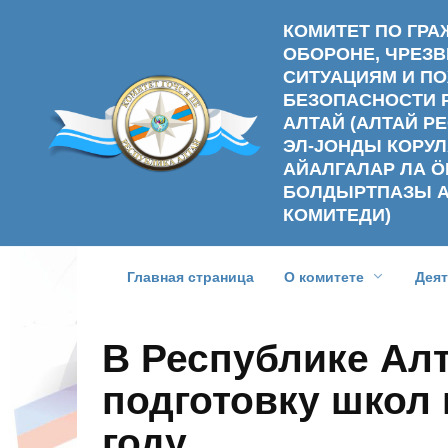
Перейти
КОМИТЕТ ПО ГР
к
ОБОРОНЕ, ЧРЕ
содержанию
СИТУАЦИЯМ И П
БЕЗОПАСНОСТИ 
АЛТАЙ (АЛТАЙ 
ЭЛ-ЈОНДЫ КОРУЛ
АЙАЛГАЛАР ЛА Ӧ
БОЛДЫРТПАЗЫ 
КОМИТЕДИ)
Главная страница
О комитете
Дея
В Республике Ал
подготовку школ 
году