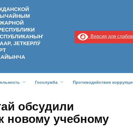
АЖДАНСКОЙ
ЗВЫЧАЙНЫМ
ОЖАРНОЙ
РЕСПУБЛИКИ
РЕСПУБЛИКАНЫҤ
Версия для слабо
ААР, ЈЕТКЕРЛӰ
РТ
ААЙЫНЧА
тельность
Госслужба
Противодействие коррупци
тай обсудили
к новому учебному