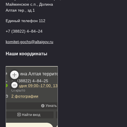
Майминское с.п., Долина
Алтая тер., зд.1
Единый телефон 112
+7 (38822) 4‒84‒24
komitet-gochs@altaigov.ru
Наши координаты