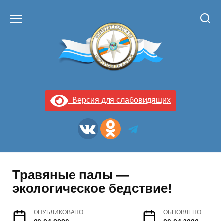
Перейти
к
содержанию
Версия для слабовидящих
Травяные палы —
экологическое бедствие!
ОПУБЛИКОВАНО
ОБНОВЛЕНО