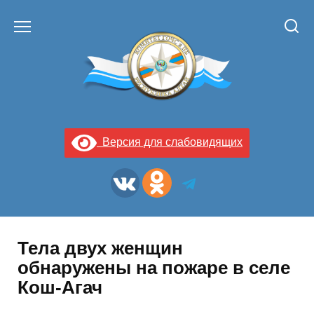
Перейти
к
содержанию
Версия для слабовидящих
Тела двух женщин
обнаружены на пожаре в селе
Кош-Агач