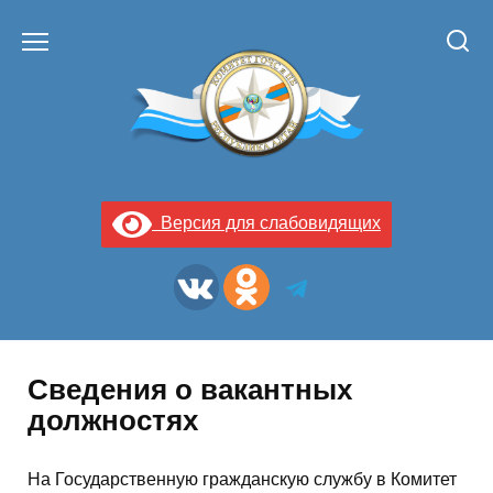
Перейти
к
содержанию
Версия для слабовидящих
Сведения о вакантных
должностях
На Государственную гражданскую​ службу в Комитет