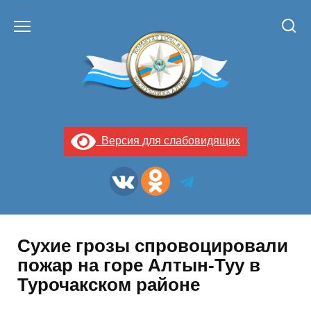
Перейти
к
содержанию
Версия для слабовидящих
Сухие грозы спровоцировали
пожар на горе Алтын-Туу в
Турочакском районе