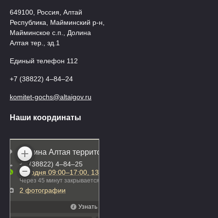
649100, Россия, Алтай
Республика, Майминский р-н,
Майминское с.п., Долина
Алтая тер., зд.1
Единый телефон 112
+7 (38822) 4‒84‒24
komitet-gochs@altaigov.ru
Наши координаты