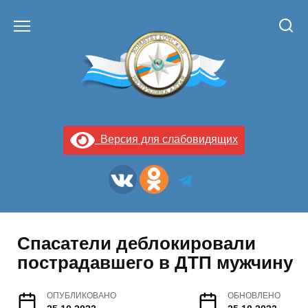
Перейти
к
содержанию
Версия для слабовидящих
Спасатели деблокировали
пострадавшего в ДТП мужчину
ОПУБЛИКОВАНО
ОБНОВЛЕНО