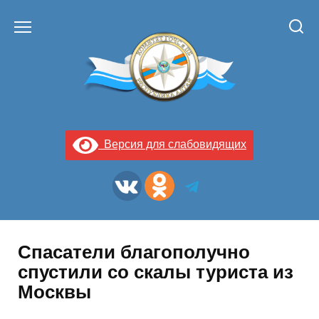
Перейти
к
содержанию
Версия для слабовидящих
Спасатели благополучно
спустили со скалы туриста из
Москвы