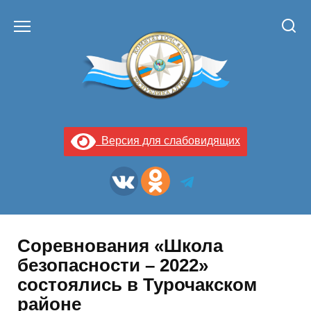
Перейти
к
содержанию
Версия для слабовидящих
Соревнования «Школа
безопасности – 2022»
состоялись в Турочакском
районе