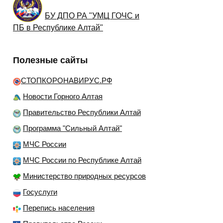
БУ ДПО РА "УМЦ ГОЧС и
ПБ в Республике Алтай"
Полезные сайты
СТОПКОРОНАВИРУС.РФ
Новости Горного Алтая
Правительство Республики Алтай
Программа "Сильный Алтай"
МЧС России
МЧС России по Республике Алтай
Министерство природных ресурсов
Госуслуги
Перепись населения