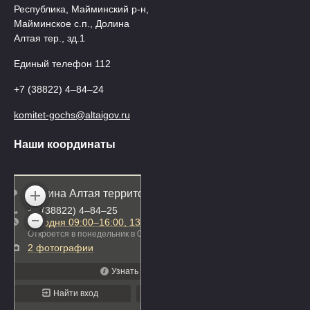
Республика, Майминский р-н,
Майминское с.п., Долина
Алтая тер., зд.1
Единый телефон 112
+7 (38822) 4‒84‒24
komitet-gochs@altaigov.ru
Наши координаты