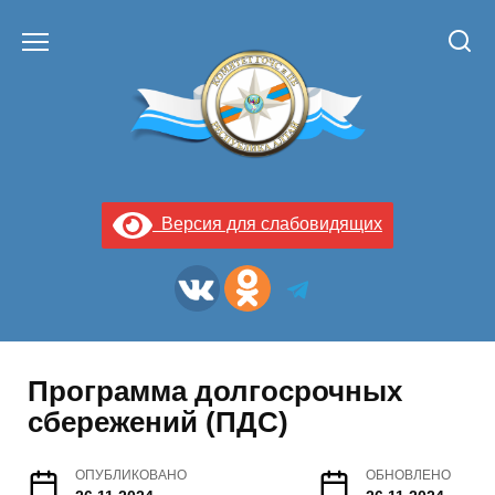
Перейти
к
содержанию
Версия для слабовидящих
Программа долгосрочных
сбережений (ПДС)
ОПУБЛИКОВАНО
ОБНОВЛЕНО