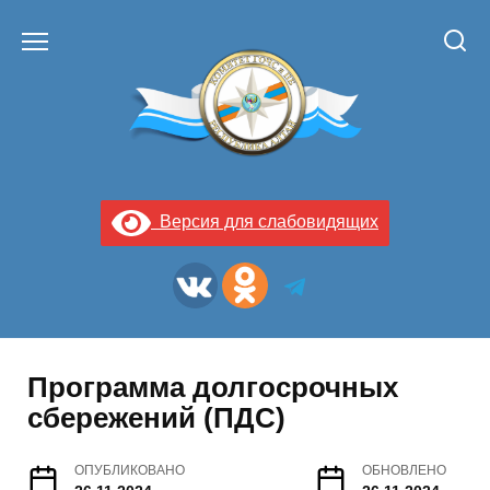
Перейти
к
содержанию
Версия для слабовидящих
Программа долгосрочных
сбережений (ПДС)
ОПУБЛИКОВАНО
ОБНОВЛЕНО