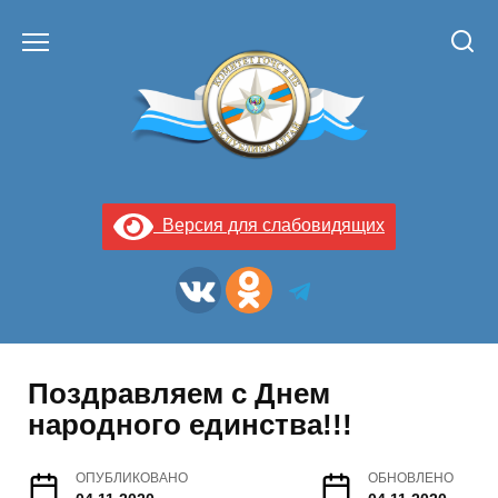
Перейти
к
содержанию
Версия для слабовидящих
Поздравляем с Днем
народного единства!!!
ОПУБЛИКОВАНО
ОБНОВЛЕНО