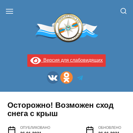
Перейти
к
содержанию
Версия для слабовидящих
Осторожно! Возможен сход
снега с крыш
ОПУБЛИКОВАНО
ОБНОВЛЕНО