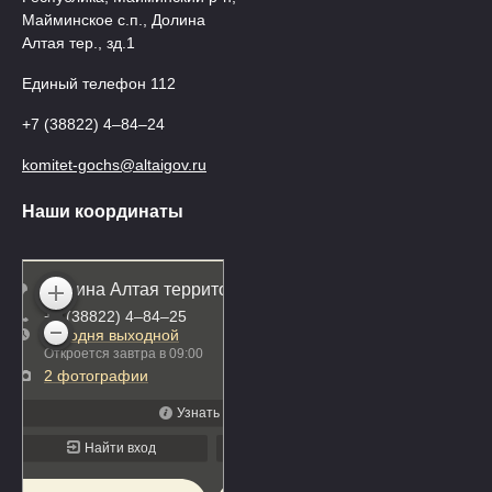
Майминское с.п., Долина
Алтая тер., зд.1
Единый телефон 112
+7 (38822) 4‒84‒24
komitet-gochs@altaigov.ru
Наши координаты