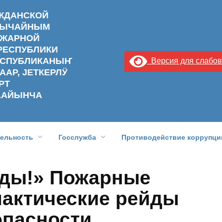
АЖДАНСКОЙ
ЗВЫЧАЙНЫМ
ОЖАРНОЙ
РЕСПУБЛИКИ
РЕСПУБЛИКАНЫҤ
Версия для слабо
ААР, ЈЕТКЕРЛӰ
РТ
ААЙЫНЧА
тельность
Госслужба
Противодействие коррупци
еды!» Пожарные
актические рейды
опасности