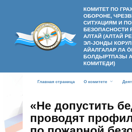
Перейти
КОМИТЕТ ПО ГР
к
ОБОРОНЕ, ЧРЕ
содержанию
СИТУАЦИЯМ И П
БЕЗОПАСНОСТИ 
АЛТАЙ (АЛТАЙ 
ЭЛ-ЈОНДЫ КОРУЛ
АЙАЛГАЛАР ЛА Ӧ
БОЛДЫРТПАЗЫ 
КОМИТЕДИ)
Главная страница
О комитете
Дея
«Не допустить б
проводят профил
по пожарной без