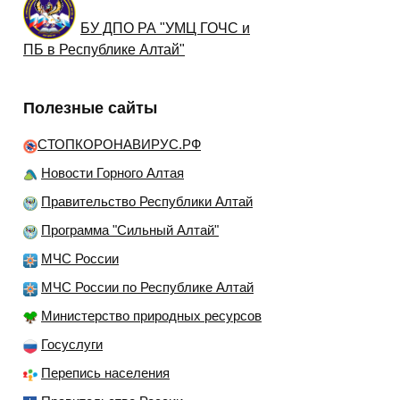
БУ ДПО РА "УМЦ ГОЧС и
ПБ в Республике Алтай"
Полезные сайты
СТОПКОРОНАВИРУС.РФ
Новости Горного Алтая
Правительство Республики Алтай
Программа "Сильный Алтай"
МЧС России
МЧС России по Республике Алтай
Министерство природных ресурсов
Госуслуги
Перепись населения