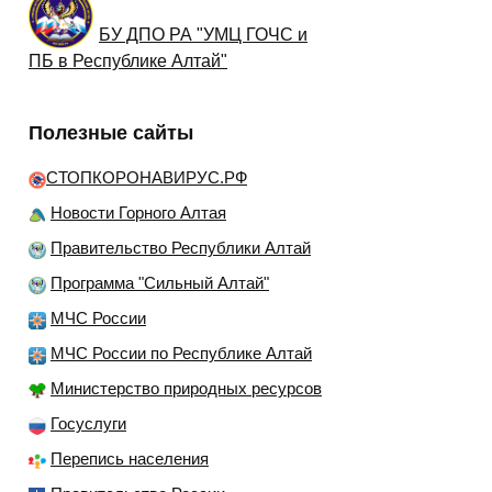
БУ ДПО РА "УМЦ ГОЧС и
ПБ в Республике Алтай"
Полезные сайты
СТОПКОРОНАВИРУС.РФ
Новости Горного Алтая
Правительство Республики Алтай
Программа "Сильный Алтай"
МЧС России
МЧС России по Республике Алтай
Министерство природных ресурсов
Госуслуги
Перепись населения