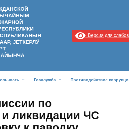
АЖДАНСКОЙ
ЗВЫЧАЙНЫМ
ОЖАРНОЙ
РЕСПУБЛИКИ
РЕСПУБЛИКАНЫҤ
Версия для слабо
ААР, ЈЕТКЕРЛӰ
РТ
ААЙЫНЧА
тельность
Госслужба
Противодействие коррупци
миссии по
и ликвидации ЧС
вку к паводку.