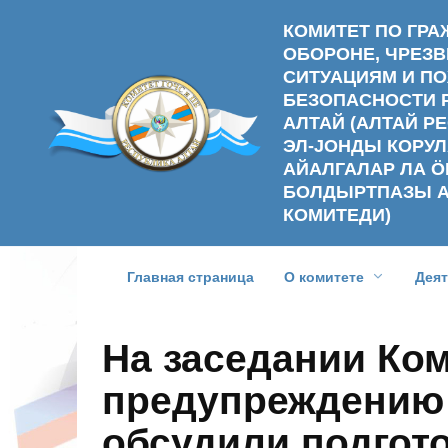
Перейти
КОМИТЕТ ПО ГР
к
ОБОРОНЕ, ЧРЕ
содержанию
СИТУАЦИЯМ И П
БЕЗОПАСНОСТИ 
АЛТАЙ (АЛТАЙ 
ЭЛ-ЈОНДЫ КОРУЛ
АЙАЛГАЛАР ЛА Ӧ
БОЛДЫРТПАЗЫ 
КОМИТЕДИ)
Главная страница
О комитете
Дея
На заседании Ко
предупреждению 
обсудили подгото