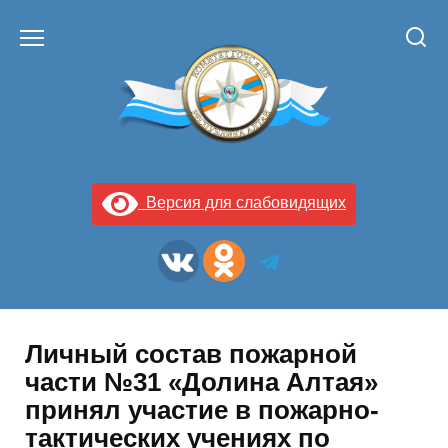
Перейти
к
содержанию
Версия для слабовидящих
Личный состав пожарной
части №31 «Долина Алтая»
принял участие в пожарно-
тактических учениях по