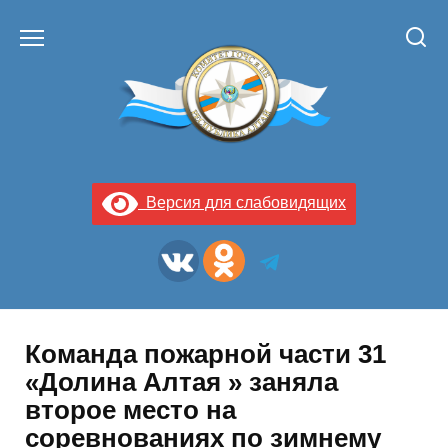
Перейти
к
содержанию
Версия для слабовидящих
Команда пожарной части 31
«Долина Алтая » заняла
второе место на
соревнованиях по зимнему