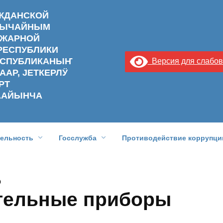
АЖДАНСКОЙ
ЗВЫЧАЙНЫМ
ОЖАРНОЙ
РЕСПУБЛИКИ
РЕСПУБЛИКАНЫҤ
Версия для слабо
ААР, ЈЕТКЕРЛӰ
РТ
ААЙЫНЧА
тельность
Госслужба
Противодействие коррупци
ь
тельные приборы