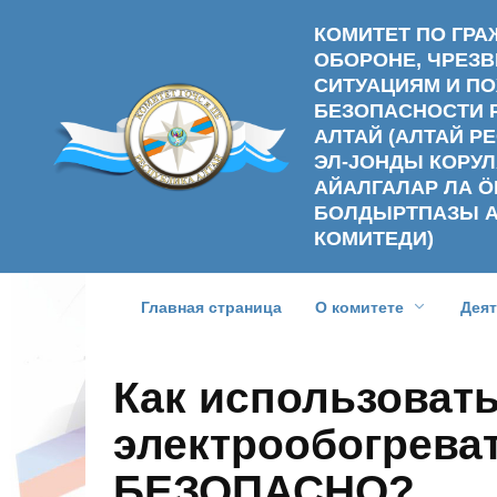
Перейти
КОМИТЕТ ПО ГР
к
ОБОРОНЕ, ЧРЕ
содержанию
СИТУАЦИЯМ И П
БЕЗОПАСНОСТИ 
АЛТАЙ (АЛТАЙ 
ЭЛ-ЈОНДЫ КОРУЛ
АЙАЛГАЛАР ЛА Ӧ
БОЛДЫРТПАЗЫ 
КОМИТЕДИ)
Главная страница
О комитете
Дея
Как использоват
электрообогрева
БЕЗОПАСНО?