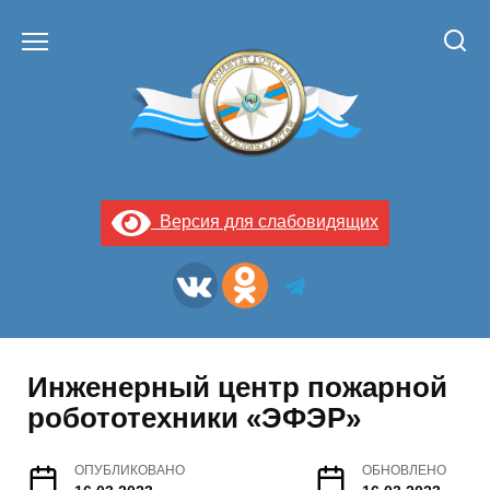
Перейти
к
содержанию
Версия для слабовидящих
Инженерный центр пожарной
робототехники «ЭФЭР»
ОПУБЛИКОВАНО
ОБНОВЛЕНО