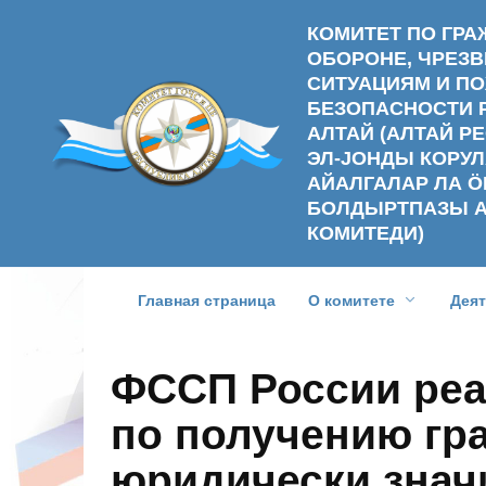
Перейти
КОМИТЕТ ПО ГР
к
ОБОРОНЕ, ЧРЕ
содержанию
СИТУАЦИЯМ И П
БЕЗОПАСНОСТИ 
АЛТАЙ (АЛТАЙ 
ЭЛ-ЈОНДЫ КОРУЛ
АЙАЛГАЛАР ЛА Ӧ
БОЛДЫРТПАЗЫ 
КОМИТЕДИ)
Главная страница
О комитете
Дея
ФССП России ре
по получению гр
юридически зна