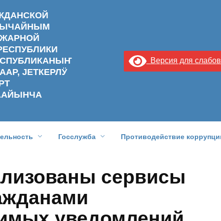
АЖДАНСКОЙ
ЗВЫЧАЙНЫМ
ОЖАРНОЙ
РЕСПУБЛИКИ
РЕСПУБЛИКАНЫҤ
Версия для слабо
ААР, ЈЕТКЕРЛӰ
РТ
ААЙЫНЧА
тельность
Госслужба
Противодействие коррупци
ализованы сервисы
ажданами
чимых уведомлений