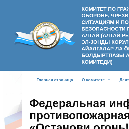
Перейти
КОМИТЕТ ПО ГР
к
ОБОРОНЕ, ЧРЕ
содержанию
СИТУАЦИЯМ И П
БЕЗОПАСНОСТИ 
АЛТАЙ (АЛТАЙ 
ЭЛ-ЈОНДЫ КОРУЛ
АЙАЛГАЛАР ЛА Ӧ
БОЛДЫРТПАЗЫ 
КОМИТЕДИ)
Главная страница
О комитете
Дея
Федеральная ин
противопожарная
«Останови огонь