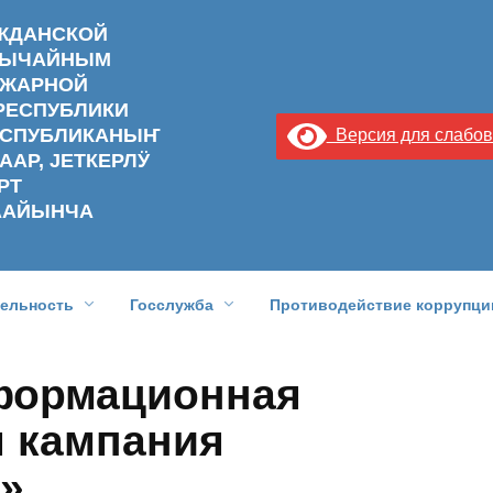
АЖДАНСКОЙ
ЗВЫЧАЙНЫМ
ОЖАРНОЙ
РЕСПУБЛИКИ
РЕСПУБЛИКАНЫҤ
Версия для слабо
ААР, ЈЕТКЕРЛӰ
РТ
ААЙЫНЧА
тельность
Госслужба
Противодействие коррупци
формационная
 кампания
!»