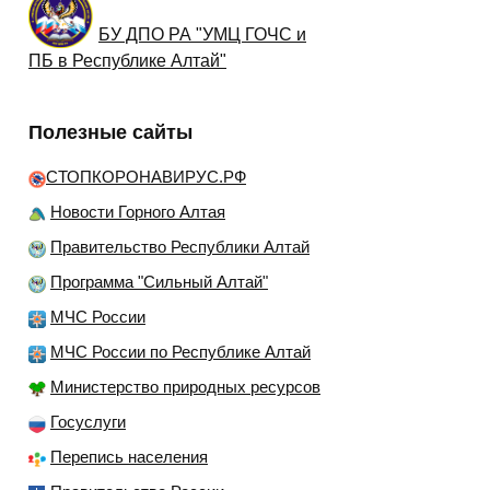
БУ ДПО РА "УМЦ ГОЧС и
ПБ в Республике Алтай"
Полезные сайты
СТОПКОРОНАВИРУС.РФ
Новости Горного Алтая
Правительство Республики Алтай
Программа "Сильный Алтай"
МЧС России
МЧС России по Республике Алтай
Министерство природных ресурсов
Госуслуги
Перепись населения