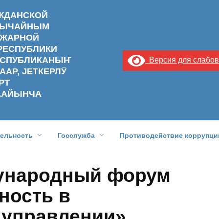
АЖДАНСКОЙ
ЗВЫЧАЙНЫМ
ОЖАРНОЙ
РЕСПУБЛИКИ
РЕСПУБЛИКАНЫҤ
Версия для слабо
ААР, ЈЕТКЕРЛӰ
РТ
ААЙЫНЧА
тельность
Госслужба
Противодействие коррупци
ународный форум
ность в
 управлении»