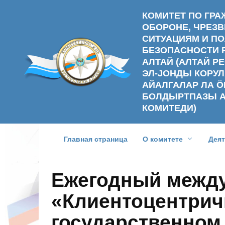
Перейти
КОМИТЕТ ПО ГР
к
ОБОРОНЕ, ЧРЕ
содержанию
СИТУАЦИЯМ И П
БЕЗОПАСНОСТИ 
АЛТАЙ (АЛТАЙ 
ЭЛ-ЈОНДЫ КОРУЛ
АЙАЛГАЛАР ЛА Ӧ
БОЛДЫРТПАЗЫ 
КОМИТЕДИ)
Главная страница
О комитете
Дея
Ежегодный межд
«Клиентоцентрич
государственном