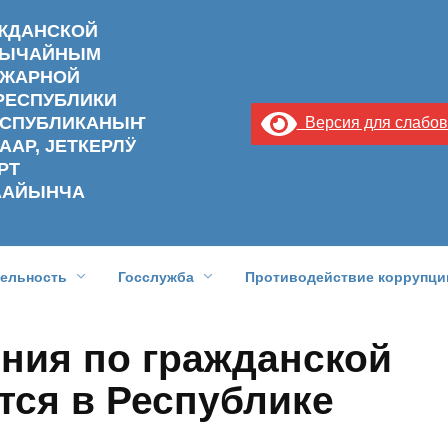
АЖДАНСКОЙ
ЗВЫЧАЙНЫМ
ОЖАРНОЙ
РЕСПУБЛИКИ
РЕСПУБЛИКАНЫҤ
Версия для слабо
ААР, ЈЕТКЕРЛӰ
РТ
ААЙЫНЧА
тельность
Госслужба
Противодействие коррупци
ния по гражданской
тся в Республике