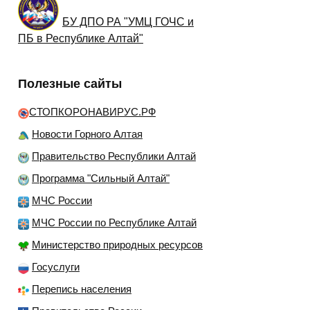
БУ ДПО РА "УМЦ ГОЧС и
ПБ в Республике Алтай"
Полезные сайты
СТОПКОРОНАВИРУС.РФ
Новости Горного Алтая
Правительство Республики Алтай
Программа "Сильный Алтай"
МЧС России
МЧС России по Республике Алтай
Министерство природных ресурсов
Госуслуги
Перепись населения