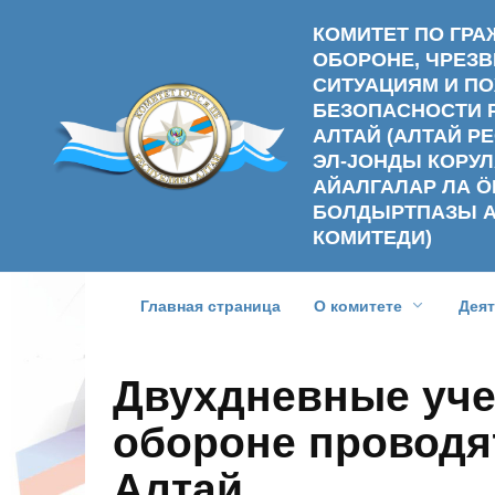
Перейти
КОМИТЕТ ПО ГР
к
ОБОРОНЕ, ЧРЕ
содержанию
СИТУАЦИЯМ И П
БЕЗОПАСНОСТИ 
АЛТАЙ (АЛТАЙ 
ЭЛ-ЈОНДЫ КОРУЛ
АЙАЛГАЛАР ЛА Ӧ
БОЛДЫРТПАЗЫ 
КОМИТЕДИ)
Главная страница
О комитете
Дея
Двухдневные уче
обороне проводя
Алтай