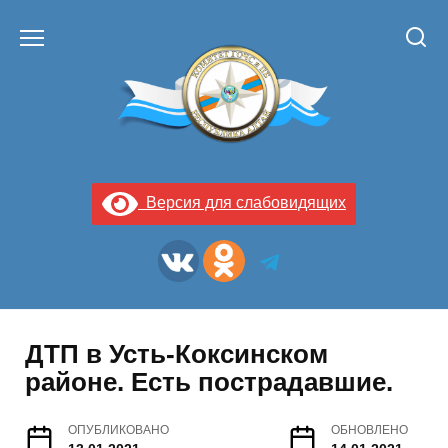
Перейти
к
содержанию
Версия для слабовидящих
ДТП в Усть-Коксинском
районе. Есть пострадавшие.
ОПУБЛИКОВАНО
ОБНОВЛЕНО