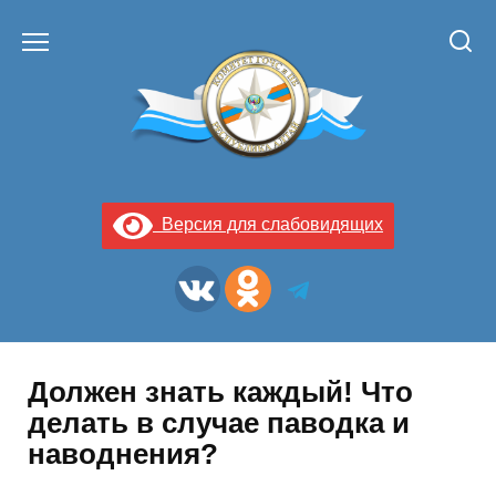
Перейти
к
содержанию
Версия для слабовидящих
Должен знать каждый! Что
делать в случае паводка и
наводнения?