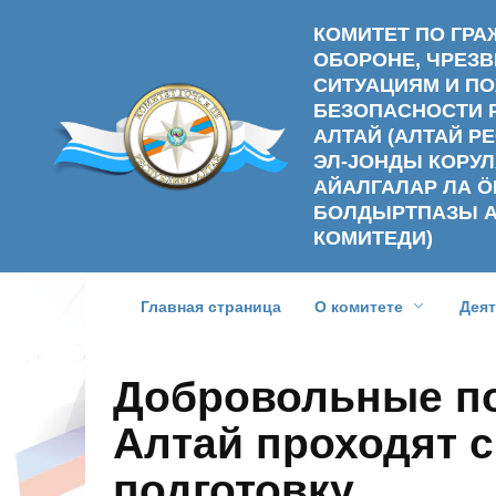
Перейти
КОМИТЕТ ПО ГР
к
ОБОРОНЕ, ЧРЕ
содержанию
СИТУАЦИЯМ И П
БЕЗОПАСНОСТИ 
АЛТАЙ (АЛТАЙ 
ЭЛ-ЈОНДЫ КОРУЛ
АЙАЛГАЛАР ЛА Ӧ
БОЛДЫРТПАЗЫ 
КОМИТЕДИ)
Главная страница
О комитете
Дея
Добровольные п
Алтай проходят 
подготовку