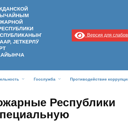
АЖДАНСКОЙ
ЗВЫЧАЙНЫМ
ОЖАРНОЙ
РЕСПУБЛИКИ
РЕСПУБЛИКАНЫҤ
Версия для слабо
ААР, ЈЕТКЕРЛӰ
РТ
ААЙЫНЧА
тельность
Госслужба
Противодействие коррупци
ожарные Республики
специальную