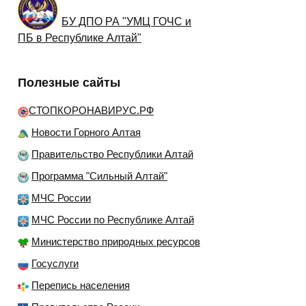
БУ ДПО РА "УМЦ ГОЧС и
ПБ в Республике Алтай"
Полезные сайты
СТОПКОРОНАВИРУС.РФ
Новости Горного Алтая
Правительство Республики Алтай
Программа "Сильный Алтай"
МЧС России
МЧС России по Республике Алтай
Министерство природных ресурсов
Госуслуги
Перепись населения