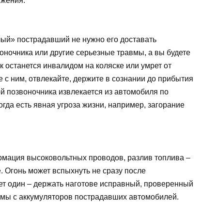
ижения.
ый» пострадавший не нужно его доставать
оночника или другие серьезные травмы, а вы будете
ек останется инвалидом на коляске или умрет от
 с ним, отвлекайте, держите в сознании до прибытия
й позвоночника извлекается из автомобиля по
огда есть явная угроза жизни, например, загорание
рмация высоковольтных проводов, разлив топлива –
 Огонь может вспыхнуть не сразу после
вет один – держать наготове исправный, проверенный
еммы с аккумуляторов пострадавших автомобилей.