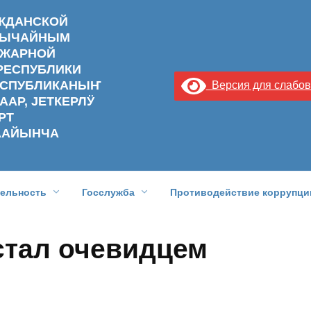
АЖДАНСКОЙ
ЗВЫЧАЙНЫМ
ОЖАРНОЙ
РЕСПУБЛИКИ
РЕСПУБЛИКАНЫҤ
Версия для слабо
ААР, ЈЕТКЕРЛӰ
РТ
ААЙЫНЧА
тельность
Госслужба
Противодействие коррупци
стал очевидцем